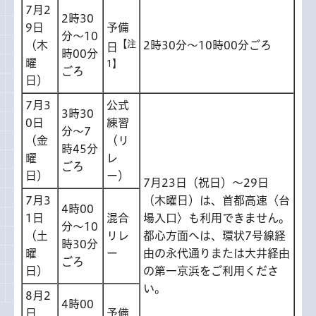
7月2
2時30
9日
予備
分～10
【注
（木
2時30分～10時00分ごろ
日
時00分
曜
1】
ごろ
日）
7月3
公式
3時30
0日
練習
分～7
（金
（リ
時45分
曜
レ
ごろ
日）
ー）
7月23日（祝日）～29日
7月3
（木曜日）は、首都高速〈台
4時00
1日
混合
場入口〉も利用できません。
分～10
（土
リレ
都心方面へは、環状7号線経
時30分
曜
ー
由の永代通りまたは大井経由
ごろ
日）
の第一京浜をご利用くださ
い。
8月2
4時00
日
予備