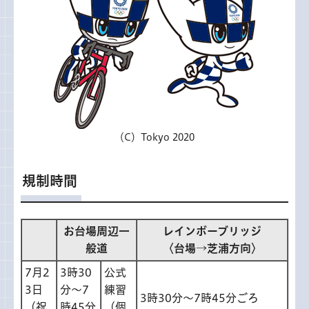
（C）Tokyo 2020
規制時間
お台場周辺一
レインボーブリッジ
般道
〈台場→芝浦方向〉
7月2
3時30
公式
3日
分～7
練習
3時30分～7時45分ごろ
（祝
時45分
（個