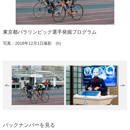
東京都パラリンピック選手発掘プログラム
案内ロボット実証実験
交通局フルフラットバスを視察
チャレスポ！TOKYO ステージイベント 車いすカーリ
ングの体験
写真：2018年12月1日撮影 (h)
写真：2018年12月19日撮影 (k)
写真：2018年12月20日撮影 (ki)
写真：2018年12月24日撮影 (i)
バックナンバーを見る