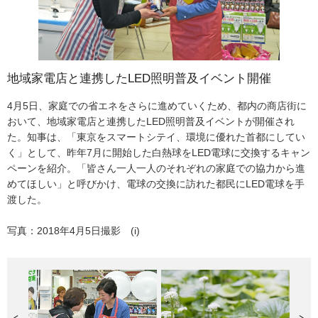
地域家電店と連携したLED照明普及イベント開催
奥多摩ワサビの花が開花
国立都営 東京障害者職業能力開発校 新校舎落成記念式
浜離宮恩賜庭園 「鷹の御茶屋」の復元
典
4月5日、家庭での省エネをさらに進めていくため、都内の商店街に
4月13日、奥多摩ではワサビの花が見ごろを迎えた。日本原産のハ
4月20日、浜離宮恩賜庭園にて江戸時代に創建され、戦災で失われ
おいて、地域家電店と連携したLED照明普及イベントが開催され
ーブの一種で、江戸時代には将軍家にも献上されていた奥多摩のワ
たままになっていた「鷹の御茶屋」の復元工事が完了し、内部を一
4月18日、国立都営東京障害者職業能力開発校（小平市）新校舎落
た。知事は、「東京をスマートシテイ、環境に優れた首都にしてい
サビ。刺身の薬味としてはもちろんのこと、葉や花は和え物やおひ
般公開した。東京都は、平成16年度から旧浜離宮庭園の復元整備事
成記念式典が開催され、小池知事が出席した。式典で知事は、「入
く」として、昨年7月に開始した白熱球をLED電球に交換するキャン
たし、天ぷらにと余すことなく食べることができる。
業に取り組んでおり、、これまでにも護岸修復のほか「松の御茶
校生を社会にしっかりと送り出せるように、万全の配慮、温かい見
ペーンを紹介。「皆さん一人一人のそれぞれの家庭での協力から進
屋」「燕の御茶屋」の復元を行ってきた。
守りの目を持ってこの施設を運営していきたい」とあいさつした。
めてほしい」と呼びかけ、電球の交換に訪れた都民にLED電球を手
写真：2018年4月13日撮影 (k)
式典後知事は、訓練の様子を視察。製パン科の、パンを成形する様
渡した。
写真：2018年4月19日撮影 (k)
子や、実務作業科の、喫茶店舗の実習を見学した。
写真：2018年4月5日撮影 (i)
写真：2018年4月18日撮影 (i)