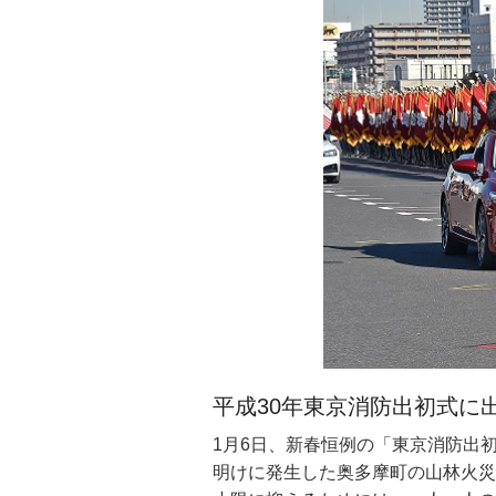
平成30年東京消防出初式に
青梅だるま市
「第63回伊豆大島椿まつり
東京で大雪
1月6日、新春恒例の「東京消防出
1月12日に青梅市で、青梅だるま
1月15日、「第63回伊豆大島椿
1月22日、東京都心では朝から雪
明けに発生した奥多摩町の山林火災
物詩。当初は、養蚕の繁栄を願って
訪問すると思う。距離的にも足を運
に向かっていった。東京都心では2