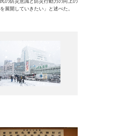
民の防災意識と防災行動力の向上の
販売をはじめとした多くの露天が出
日までの椿まつり期間中、伊豆大島各
を展開していきたい」と述べた。