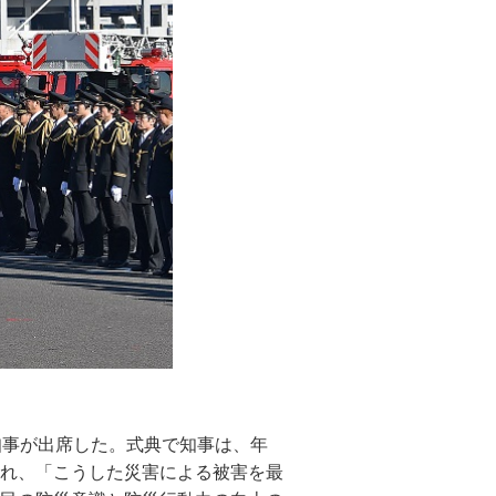
知事が出席した。式典で知事は、年
市の名残りを今に伝える青梅の冬の風
島には、椿まつりを機会に多くの人が
路につこうと多くの人が足早に新宿駅
れ、「こうした災害による被害を最
としての「だるま」が売られるよう
を期待している」と述べた。続いて
範囲で積雪が残り、氷点下を下回る厳