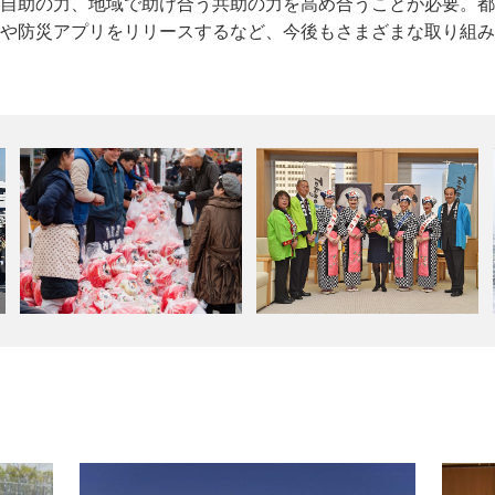
自助の力、地域で助け合う共助の力を高め合うことが必要。都
される当日は、旧青梅街道が歩行者天国となり、「だるま」の
ミス椿の女王から椿の苗木が贈られた。1月28日から3月25
や防災アプリをリリースするなど、今後もさまざまな取り組み
らも大勢の人が訪れ、賑いをみせていた。
開催される。