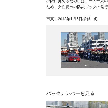
小限に抑えるためには、一人一人の
になったといわれている。市が開催
知事に、ミス大島から椿の花束を、
しい冷え込みとなった。
ため、女性視点の防災ブックの発行
店する。地元住民をはじめ、遠方か
地区においてさまざまなイベントが
写真：2018年1月22日撮影 (u)
写真：2018年1月6日撮影 (i)
写真：2018年1月12日撮影 (u)
写真：2018年1月15日撮影 (i)
バックナンバーを見る