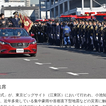
出席
」キャラバン隊が知事を表敬訪問
初式」が、東京ビッグサイト（江東区）において行われ、小池
市が開催された。青梅だるま市は15～16世紀に始まった青梅の
まつり」キャラバン隊が小池知事を表敬訪問した。知事は、「大
が降り始め、同日夕方から夜かけてピークを迎えた。早めに帰
、近年多発している集中豪雨や首都直下型地震などの災害に触
、「まゆ玉」が主として売られていたが、江戸後期より縁起物
びやすいところなので、大島町が椿と観光で賑やかになること
2日午後10時時点で23センチの積雪を記録した。翌23日も広