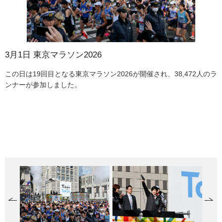
3月1日 東京マラソン2026
3月1日 東京マラソン2026
3月1日 東京マラソン2026
3月6日 復幸旅！オープニングセレモニー
3月6日 復幸旅！オープニングセレモニー
3月6日 復幸旅！オープニングセレモニー
3月10日 モバイルファーマシーの導入
3月10日 モバイルファーマシーの導入
3月12日～ 都内で進む鉄道の高架化・地下化の工事
3月12日～ 都内で進む鉄道の高架化・地下化の工事
3月12日～ 都内で進む鉄道の高架化・地下化の工事
3月12日～ 都内で進む鉄道の高架化・地下化の工事
3月12日～ 都内で進む鉄道の高架化・地下化の工事
3月12日～ 都内で進む鉄道の高架化・地下化の工事
この日は19回目となる東京マラソン2026が開催され、38,472人のラ
スタートセレモニーに参加した小池知事は「東京の魅力を発見しな
フィニッシュ地点の東京駅前・行幸通りでは、多くの観客の声援に
東京都及び東京観光財団では、昨年10月の台風22・23号により大き
オープニングセレモニーでは、八丈太鼓のパフォーマンスやミス八
小池知事は「八丈島ではフリージアの季節が間もなく。一面に咲き
東京都は、被災地での医薬品供給を担う車両であるモバイルファー
車内には医薬品・調剤設備・給水タンク・電源等を搭載し、ライフ
東京都が事業主体となり、道路と交差している鉄道を高架化や地下
西武新宿線の沼袋駅わきの踏切です。近くには路線バスの停留所が
高架工事が進む東武東上線の大山駅わきの踏切です。アーケード商
西武新宿線の東村山駅わきの踏切です。写真上部は昨年度高架化し
西武新宿線の東村山駅わきの高架工事の写真です。完成すれば鉄道
京王線の桜上水駅付近の高架工事の写真です。写真左は下り電車で
ンナーが参加しました。
がら、素晴らしい走りとなることを期待している。そして今回も多
包まれてランナーたちがゴールしました。
な被害があった八丈島及び青ヶ島の観光産業の復興を支援するた
丈島による観光PRなどが行われました。
誇って素晴らしい景色の中で、島の伝統文化や新鮮なお魚などのお
マシーを導入しました。車両の運用は東京都薬剤師会と連携して行
ライン途絶時も薬剤師による調剤・医薬品供給が可能となります。
化し、多数の踏切を除却する「連続立体交差事業」が都内各所で進
あります。西武新宿線が地下化されると道路の渋滞解消が図られる
店街「ハッピーロード大山」と直結しています。各駅停車の電車と
た下り線です。踏切の遮断時間の減少により渋滞の緩和が図られて
により分断されていた沿線地域の一体化が図られます。（3月27日
す。連続立体交差事業が行われてる笹塚～仙川間は列車本数が多
くのスタッフの皆さん、ボランティアの皆さんに支えられて、この
め、島への誘客促進などのキャンペーンを実施しています。その一
食事を楽しんでもらう。青ヶ島は秘境の地として大変有名。カルデ
い、災害時には被災地の医療救護所での調剤や医薬品供給に活用し
められています。踏切を除却することなどで交通渋滞や踏切事故の
とともに、駅前の広場も再整備されます。（3月12日撮影）
通過する急行が続くと、横断者は長く待機することになります。令
います。（3月27日撮影）
撮影）
く、区間内の踏切はすべて「開かずの踏切」です。（3月30日撮
大会がスムーズに進んでいく。この特別な一日を共に楽しみましょ
環として、都庁南展望室において、令和8年3月6日～3月12日に観光
ラがあって、とてもダイナミックな雄大な自然に囲まれているとい
ます。平時には、東京都立川地域防災センターに保管し、薬剤師を
解消のほか、鉄道により分断されていた市街地の一体化を図ること
和12年度の事業完成に向けて工事が進められています。（3月17日
影）
う。」とランナーを激励し、小池知事のスタートの号砲でレースが
PRイベントを開催しました。初日となる3月6日（金曜日）のオープ
うことでも人気。ぜひ楽しんでもらいたい。」と述べました。
対象とした運転・設備設営訓練や地域イベントでの啓発事業等での
で地域の活性化も期待されます。
撮影）
始まりました。
ニングセレモニーには、小池知事のほか、山下奉也八丈町長、佐々
活用を予定しています。
木宏青ヶ島村長、ミス八丈島も出席しました。