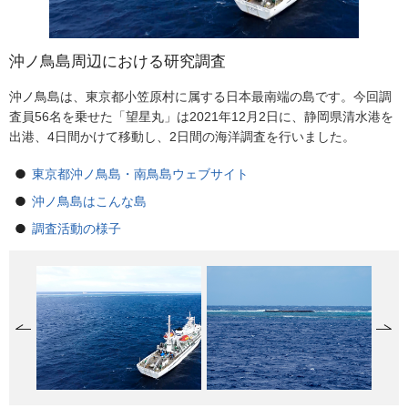
沖ノ鳥島周辺における研究調査
(外観調査) 直径約50mの護岸で防護された小島も見えます。
(海洋調査) 水深や水温、塩分等の計測のための小型センサー(XCTD)
(海洋調査) 白い円板などを使って、海水の透明度も確認しました。
(海洋調査) 水質測定のための表層水の採取が始まりました。
(外観調査) 強風が弱まったわずかな時間でドローンによる空撮を行
(外観調査) 強風が弱まったわずかな時間でドローンによる空撮を行
(外観調査) 東西約4.5kmの沖ノ鳥島の西寄りに設置された観測拠点
旧観測拠点施設
12月6日午後、波で白く縁どられた沖ノ鳥島を後にし、3日間の帰路
を投入します。
いました。
いました。
施設が見えます。
につきました。
沖ノ鳥島は、東京都小笠原村に属する日本最南端の島です。今回調
査員56名を乗せた「望星丸」は2021年12月2日に、静岡県清水港を
出港、4日間かけて移動し、2日間の海洋調査を行いました。
東京都沖ノ鳥島・南鳥島ウェブサイト
沖ノ鳥島はこんな島
調査活動の様子