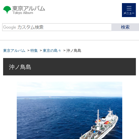
メニュー
東京アルバム Tokyo
Album
東京アルバム
>
特集
>
東京の島々
> 沖ノ鳥島
沖ノ鳥島