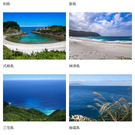
利島
新島
式根島
神津島
三宅島
御蔵島