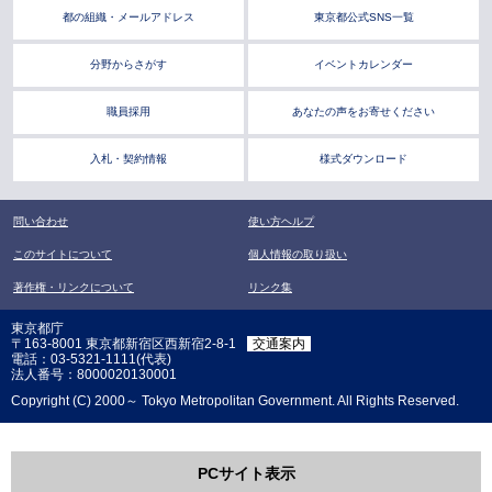
都の組織・メールアドレス
東京都公式SNS一覧
分野からさがす
イベントカレンダー
職員採用
あなたの声をお寄せください
入札・契約情報
様式ダウンロード
問い合わせ
使い方ヘルプ
このサイトについて
個人情報の取り扱い
著作権・リンクについて
リンク集
東京都庁
〒163-8001 東京都新宿区西新宿2-8-1
交通案内
電話：03-5321-1111(代表)
法人番号：8000020130001
Copyright (C) 2000～ Tokyo Metropolitan Government. All Rights Reserved.
PCサイト表示