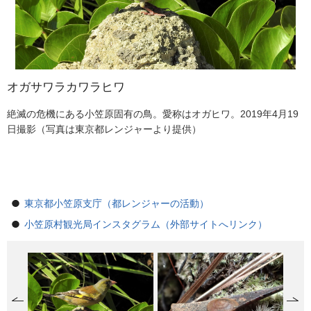
オガサワラカワラヒワ
ヘタナリエンザガイ
オガサワラトンボ
オガサワラキイロトラカミキリ
コハクアナカタマイマイ
ムコジママンネングサ
オガサワラオオコウモリの食事の様子
マルハチ
アオウミガメ
アニジマイナゴ属sp.
オガサワラオカモノアラガイ
オガサワラシコウラン
オガヒワ勢ぞろい
カツオドリのペア
ザトウクジラ
ハシナガイルカ
ハナダカトンボ
ハハジマメグロとメジロ
絶滅の危機にある小笠原固有の鳥。愛称はオガヒワ。2019年4月19
極薄に進化したマイマイ。兄島の落ち葉でよくみられる。小笠原マ
縄張りをパトロールしている様子。今では弟島でしか確認できな
1匹の雌を2匹の雄が取り合う様子。「ヒメフトモモ」の花が大好
父島列島固有植物に登っている兄島固有マイマイ。2020年8月25日
2020年に新種論文が発表され、唯一の聟島列島固有植物となった。
オガサワラオオコウモリの食事の様子。2021年8月16日撮影（写真
固有種の木性シダ「マルハチ」の名前の由来は、八の文字です。20
小笠原諸島は日本最大のアオウミガメの繁殖地です。（写真は小笠
謎に包まれたバッタの仲間。名前はまだない。2019年9月10日撮影
母島の雲霧林に生息する、殻が退化した不思議な姿のカタツムリで
小笠原固有のランの仲間。写真はオガサワラシコウランの花。2021
モクマオウの枝に集まる5羽のオガサワラカワラヒワ。2021年9月24
母島の南部、属島に多く生息するカツオドリ。母島に近づくははじ
冬場に出産と子育てのために小笠原諸島に訪れます（写真は小笠原
優雅に泳ぐハシナガイルカ。この日は30頭ほどの群れで現れた。20
小笠原固有のトンボ。「鼻高」という変わった特徴を持つ。2021年
世界で母島にしかいないハハジマメグロ。森のほか、集落の中でも
日撮影（写真は東京都レンジャーより提供）
イマイの進化の多様性を象徴する存在。2017年6月5日撮影（写真は
い。多くの在来生物が残っている兄島に比べ、人によって環境をか
き。肉食のイメージが強いカミキリムシだけど、花粉や蜜を食べて
撮影（写真は東京都レンジャーより提供）
父島列島で見られる近縁種の「ムニンタイトゴメ」とは違い、カー
は東京都レンジャーより提供）
21年3月28日撮影（写真は東京都レンジャーより提供）
原村観光局より提供）
（写真は東京都レンジャーより提供）
す。（写真は小笠原村観光局より提供）
年7月4日撮影（写真は東京都レンジャーより提供）
日撮影（写真は東京都レンジャーより提供）
ま丸をお出迎えしてくれます。（写真は小笠原村観光局より提供）
村観光局より提供）
21年10月16日撮影（写真は東京都レンジャーより提供）
7月9日撮影（写真は東京都レンジャーより提供）
姿を見せます。（写真は小笠原村観光局より提供）
東京都レンジャーより提供）
えられてしまった弟島の価値を高めてくれる存在。2020年5月31日
いる。2019年9月15日撮影（写真は東京都レンジャーより提供）
ペット上に広がるのが特徴。都レンジャーのツイッターを見た研究
撮影（写真は東京都レンジャーより提供）
者が注目し、新種発表に至った。2016年3月24日撮影（写真は東京
都レンジャーより提供）
東京都小笠原支庁（都レンジャーの活動）
小笠原村観光局インスタグラム（外部サイトへリンク）