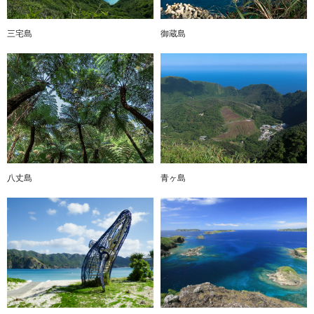
三宅島
御蔵島
八丈島
青ヶ島