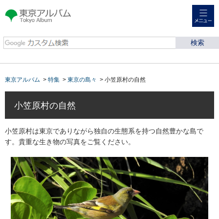
メニュー
東京アルバム Tokyo
Album
東京アルバム
>
特集
>
東京の島々
> 小笠原村の自然
小笠原村の自然
小笠原村は東京でありながら独自の生態系を持つ自然豊かな島で
す。貴重な生き物の写真をご覧ください。