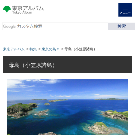
メニュー
東京アルバム Tokyo
Album
東京アルバム
>
特集
>
東京の島々
> 母島（小笠原諸島）
母島（小笠原諸島）