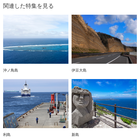
関連した特集を見る
沖ノ鳥島
伊豆大島
利島
新島