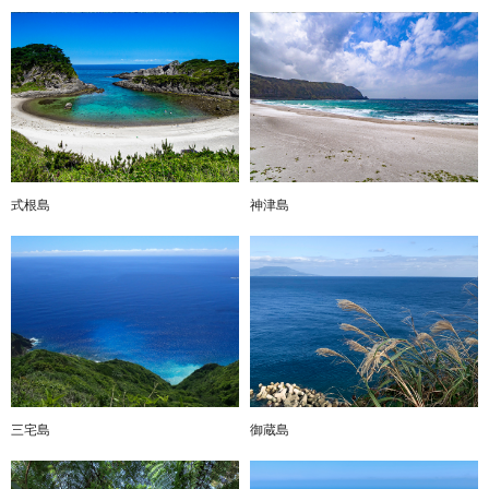
式根島
神津島
三宅島
御蔵島