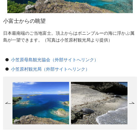
小富士からの眺望
お昼寝カメさん（姪島）
姉島の海の中
ビーチリゾート！？（平島）
旧ヘリポートの夜空
鮫ヶ崎展望台
石門から見る大崩湾
石門ドリーネと虹
東港付近の戦跡
母島の東側
霧の森
脇浜なぎさ公園
母島遠景（妹島）
母島集落
日本最南端のご当地富士。頂上からはボニンブルーの海に浮かぶ属
人が行くことがない浜ではアオウミガメがのんびりお昼寝している
母島列島の海は本当に豊かです。姉島周辺でダイビングをすると、
平島の白い砂浜にヤシの影がくっきり。真夏のような風景ですが、
本土から遠く空気が澄み、人工光の少ない小笠原の夜空。夏は天の
沖港の端にある展望台。ははじま丸の見送りの他、ホエールウォッ
石門から見る大崩湾。2021年6月8日撮影（写真は東京都レンジャー
固有植物の宝庫、石門の核心部「ドリーネ」に虹を添えて。2020年
硫黄島と本土の間に位置した小笠原諸島。現在でも多くの戦跡が残
東崎から見る乳房山方面の景色。2017年7月5日撮影（写真は東京都
霧に覆われた石門入口。2021年6月26日撮影（写真は東京都レンジ
ははじま丸発着所からすぐの海浜公園。泳いでいるとアオウミガメ
妹島から見る母島。2019年12月19日撮影（写真は東京都レンジャー
母島の集落はははじま丸の発着する沖港の周りにまとまっていま
島が一望できます。（写真は小笠原村観光局より提供）
こともしばしば。2013年9月2日撮影（写真は東京都レンジャーより
ウメイロモドキの大群に遭遇。青い海に黄色のヒレが映えます。
実は1月の写真です。2018年1月17日撮影（写真は東京都レンジャー
川が綺麗に見られます。（写真は小笠原村観光局より提供）
チングも楽しめます。（写真は小笠原村観光局より提供）
より提供）
8月29日撮影（写真は東京都レンジャーより提供）
されています。（写真は小笠原村観光局より提供）
レンジャーより提供）
ャーより提供）
に出会うことも。（写真は小笠原村観光局より提供）
より提供）
す。（写真は小笠原村観光局より提供）
提供）
（写真は支庁より提供）
より提供）
小笠原母島観光協会（外部サイトへリンク）
小笠原村観光局（外部サイトへリンク）