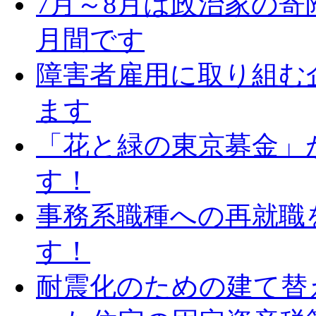
7月～8月は政治家の寄
月間です
障害者雇用に取り組む
ます
「花と緑の東京募金」
す！
事務系職種への再就職
す！
耐震化のための建て替