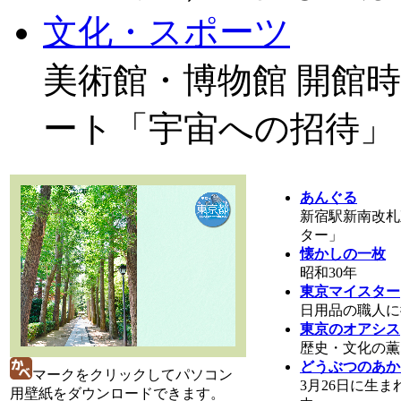
文化・スポーツ
美術館・博物館 開館
ート「宇宙への招待」
あんぐる
新宿駅新南改札
ター」
懐かしの一枚
昭和30年
東京マイスター
日用品の職人に
東京のオアシス
歴史・文化の薫
どうぶつのあか
マークをクリックしてパソコン
3月26日に生
用壁紙をダウンロードできます。