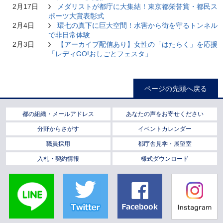
2月17日
メダリストが都庁に大集結！東京都栄誉賞・都民ス
ポーツ大賞表彰式
2月4日
環七の真下に巨大空間！水害から街を守るトンネル
で非日常体験
2月3日
【アーカイブ配信あり】女性の「はたらく」を応援
「レディGO!おしごとフェスタ」
ページの先頭へ戻る
都の組織・メールアドレス
あなたの声をお寄せください
分野からさがす
イベントカレンダー
職員採用
都庁舎見学・展望室
入札・契約情報
様式ダウンロード
LINE
Twitter
Facebook
Instagra