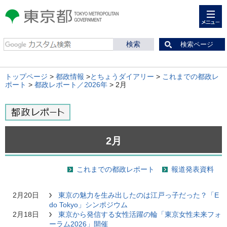
メニュー
東京都 TOKYO METROPOLITAN
GOVERNMENT
検索ページ
トップページ
>
都政情報
>
とちょうダイアリー
>
これまでの都政レ
ポート
>
都政レポート／2026年
> 2月
2月
これまでの都政レポート
報道発表資料
2月20日
東京の魅力を生み出したのは江戸っ子だった？「E
do Tokyo」シンポジウム
2月18日
東京から発信する女性活躍の輪「東京女性未来フォ
ーラム2026」開催