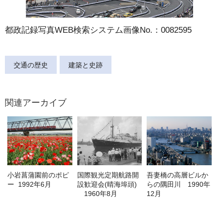
都政記録写真WEB検索システム画像No.：0082595
交通の歴史
建築と史跡
関連アーカイブ
小岩菖蒲園前のポピ
国際観光定期航路開
吾妻橋の高層ビルか
ー 1992年6月
設歓迎会(晴海埠頭)
らの隅田川 1990年
1960年8月
12月