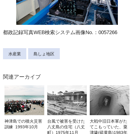
都政記録写真WEB検索システム画像No.：0057266
水産業
島しょ地区
関連アーカイブ
神津島での噴火災害
台風で被害を受けた
大戦中旧日本軍がた
訓練 1993年10月
八丈島の住宅（八丈
てこもっていた、粟
町）1975年11月
津壕(硫黄島)1983年