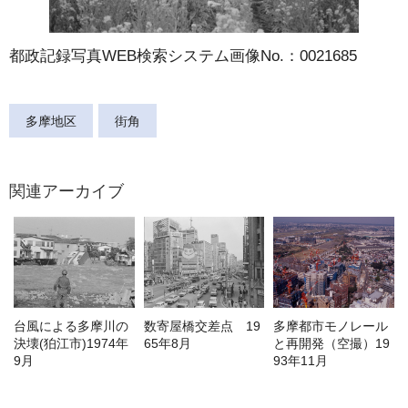
都政記録写真WEB検索システム画像No.：0021685
多摩地区
街角
関連アーカイブ
台風による多摩川の
数寄屋橋交差点 19
多摩都市モノレール
決壊(狛江市)1974年
65年8月
と再開発（空撮）19
9月
93年11月