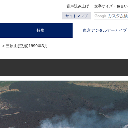
音声読み上げ
文字サイズ・色合い
サイトマップ
特集
東京デジタルアーカイブ
ブ
> 三原山(空撮)1990年3月