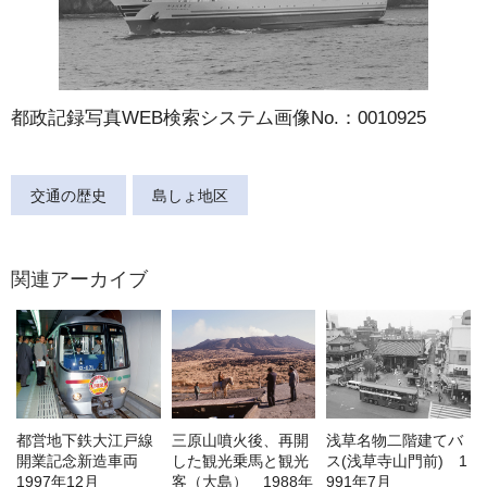
都政記録写真WEB検索システム画像No.：0010925
交通の歴史
島しょ地区
関連アーカイブ
都営地下鉄大江戸線
三原山噴火後、再開
浅草名物二階建てバ
開業記念新造車両
した観光乗馬と観光
ス(浅草寺山門前) 1
1997年12月
客（大島） 1988年
991年7月