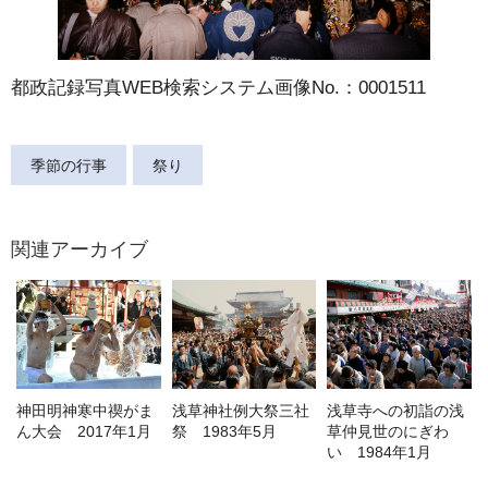
都政記録写真WEB検索システム画像No.：0001511
季節の行事
祭り
関連アーカイブ
神田明神寒中禊がま
浅草神社例大祭三社
浅草寺への初詣の浅
ん大会 2017年1月
祭 1983年5月
草仲見世のにぎわ
い 1984年1月