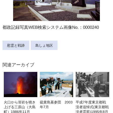
都政記録写真WEB検索システム画像No.：0000240
慰霊と戦跡
島しょ地区
関連アーカイブ
火口から溶岩を噴き
硫黄島墓参団 2003
平成7年度東京都戦
上げる三原山（大島
年7月
没者追悼式(東京都戦
町）1986年11月
没者霊苑)1995年8月