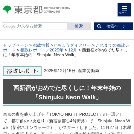
メニュー
東京都 TOKYO METROPOLITAN
GOVERNMENT
検索ページ
トップページ
>
都政情報
>
とちょうダイアリー
>
これまでの都政レ
ポート
>
都政レポート／2025年
>
12月
> 西新宿がおめでた尽くし
に！年末年始の「Shinjuku Neon Walk」
2025年12月15日 産業労働局
西新宿がおめでた尽くしに！年末年始の
「Shinjuku Neon Walk」
東京の夜を盛り上げる「TOKYO NIGHT PROJECT」の一環とし
て、都庁前の中央通り（新宿副都心4号街路）で「Shinjuku Neon W
alk（新宿ネオンウォーク）」がスタートしました。11月27日（木曜