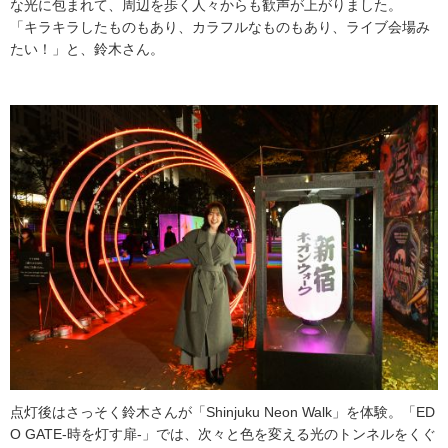
な光に包まれて、周辺を歩く人々からも歓声が上がりました。
「キラキラしたものもあり、カラフルなものもあり、ライブ会場み
たい！」と、鈴木さん。
点灯後はさっそく鈴木さんが「Shinjuku Neon Walk」を体験。「ED
O GATE-時を灯す扉-」では、次々と色を変える光のトンネルをくぐ