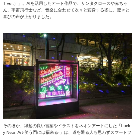
T ver.）」。AIを活用したアート作品で、サンタクロースや赤ちゃ
ん、宇宙飛行士など、音楽に合わせて次々と変身する姿に、驚きと
喜びの声が上がりました。
そのほか、縁起の良い言葉やイラストをネオンアートにした「Luck
y Neon Art-笑う門には福来る-」は、道を通る人も思わずスマートフ