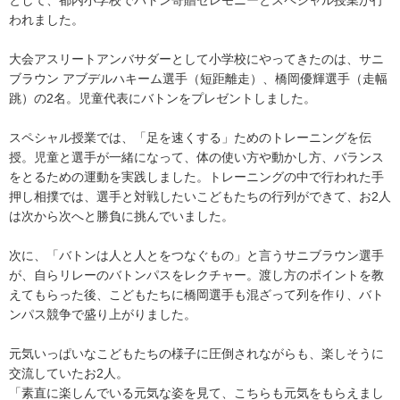
として、都内小学校でバトン寄贈セレモニーとスペシャル授業が行
われました。
大会アスリートアンバサダーとして小学校にやってきたのは、サニ
ブラウン アブデルハキーム選手（短距離走）、橋岡優輝選手（走幅
跳）の2名。児童代表にバトンをプレゼントしました。
スペシャル授業では、「足を速くする」ためのトレーニングを伝
授。児童と選手が一緒になって、体の使い方や動かし方、バランス
をとるための運動を実践しました。トレーニングの中で行われた手
押し相撲では、選手と対戦したいこどもたちの行列ができて、お2人
は次から次へと勝負に挑んでいました。
次に、「バトンは人と人とをつなぐもの」と言うサニブラウン選手
が、自らリレーのバトンパスをレクチャー。渡し方のポイントを教
えてもらった後、こどもたちに橋岡選手も混ざって列を作り、バト
ンパス競争で盛り上がりました。
元気いっぱいなこどもたちの様子に圧倒されながらも、楽しそうに
交流していたお2人。
「素直に楽しんでいる元気な姿を見て、こちらも元気をもらえまし