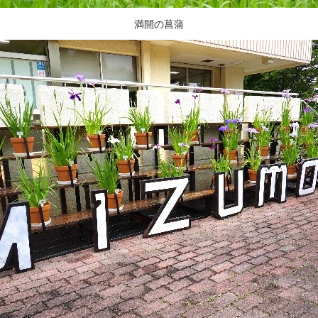
満開の菖蒲