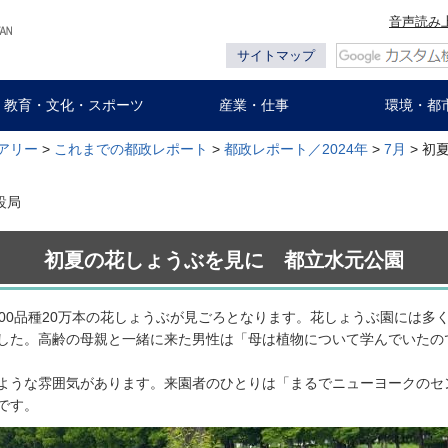
音声読み
サイトマップ
教育・文化・スポーツ
産業・仕事
環境・都
アリー
>
これまでの都政レポート
>
都政レポート／2024年
>
7月
> 初
設局
初夏の花しょうぶを見に 都立水元公園
100品種20万本の花しょうぶが見ごろとなります。花しょうぶ園には多
した。高齢の母親と一緒に来た男性は「母は植物について学んでいたの
ような雰囲気があります。来園者のひとりは「まるでニューヨークのセ
です。