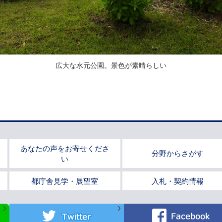
広大な水元公園。景色が素晴らしい
あなたの声をお寄せくださ
分野からさがす
い
都庁舎見学・展望室
入札・契約情報
Twitter
Facebook