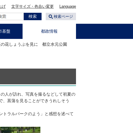
上げ
文字サイズ・色合い変更
Language
検索ページ
市基盤
都政情報
夏の花しょうぶを見に 都立水元公園
くの人が訪れ、写真を撮るなどして初夏の
で、菖蒲を見ることができうれしそう
ントラルパークのよう」と感想を述べて