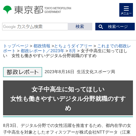
メニュー
東京都 TOKYO METROPOLITAN
GOVERNMENT
検索ページ
トップページ
>
都政情報
>
とちょうダイアリー
>
これまでの都政レ
ポート
>
都政レポート／2023年
>
8月
> 女子中高生に知ってほし
い 女性も働きやすいデジタル分野就職のすすめ
2023年8月16日 生活文化スポーツ局
女子中高生に知ってほしい
女性も働きやすいデジタル分野就職のすす
め
8月3日、デジタル分野での女性活躍を推進するため、都内在学の女
子中高生を対象としたオフィスツアーが株式会社NTTデータ（江東