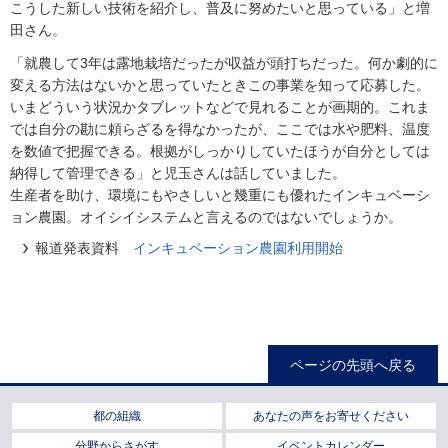
こうした新しい技術を紹介し、普及に努めたいと思っている」と増
田さん。
「就農して3年は露地栽培だったが収益が頭打ちだった。何か劇的に
変える方法はないかと思っていたときこの事業を知って応募した。
いまどういう状況かタブレットなどで見れることが画期的。これま
では自分の勘に頼らざるを得なかったが、ここでは水や肥料、温度
を数値で把握できる。根拠がしっかりしていたほうが自分としては
納得して管理できる」と児玉さんは話していました。
生産者を助け、環境にもやさしいと幾重にも優れたインキュベーシ
ョン農園。オイシイシステムと言えるのではないでしょうか。
報道発表資料
インキュベーション農園利用開始
ページの先頭へ戻る
都の組織
あなたの声をお寄せください
分野からさがす
イベントカレンダー