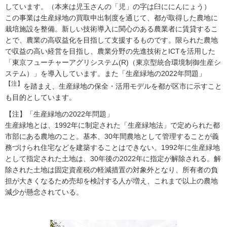
しています。（本来は児玉さんの「児」の字は臼ににんにょう）
この事業は生産緑地の買取申出制度を通じて、都が取得した農地に
栽培施設を整備。新しい技術導入に関心のある農業者に賃貸するこ
とで、農業の高収益化を目指して支援するものです。限られた農地
で収益の高い経営を目指し、農業分野の先進技術とICTを活用した
「東京フューチャーアグリシステム(R)（東京型統合環境制御生産シ
ステム）」を導入しています。また「生産緑地の2022年問題」
【注】
を踏まえ、生産緑地の保全・活用モデルを都が区市に示すこと
も目的としています。
【注】「生産緑地の2022年問題」
生産緑地とは、1992年に制定された「生産緑地法」で定められた都
市部にある農地のこと。基本、30年間農地として管理することが義
務づけられ住宅などを建築することはできない。1992年に生産緑地
として指定された土地は、30年後の2022年に指定が解除される。解
除された土地は固定資産税の軽減措置の対象外となり、所有者の負
担が大きくなるため売却を検討する人が増え、これまで以上の農地
減少が懸念されている。