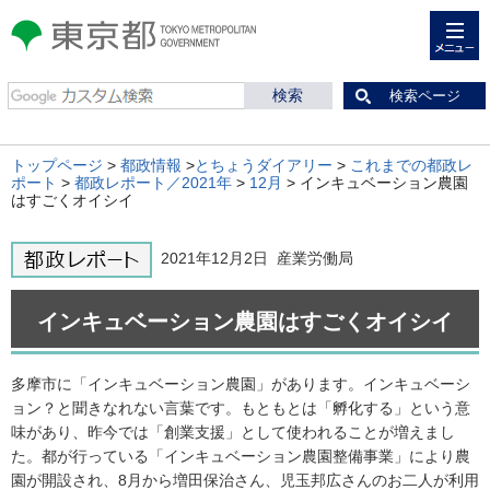
メニュー
東京都 TOKYO METROPOLITAN
GOVERNMENT
検索ページ
トップページ
>
都政情報
>
とちょうダイアリー
>
これまでの都政レ
ポート
>
都政レポート／2021年
>
12月
> インキュベーション農園
はすごくオイシイ
2021年12月2日 産業労働局
インキュベーション農園はすごくオイシイ
多摩市に「インキュベーション農園」があります。インキュベーシ
ョン？と聞きなれない言葉です。もともとは「孵化する」という意
味があり、昨今では「創業支援」として使われることが増えまし
た。都が行っている「インキュベーション農園整備事業」により農
園が開設され、8月から増田保治さん、児玉邦広さんのお二人が利用