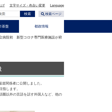
上げ
文字サイズ・色合い変更
Language
検索ページ
市基盤
都政情報
都立病院初 新型コロナ専門医療施設が府
設
報道関係者に公開しました。
を目指します。
語圏以外の言語を話す外国人など、他の