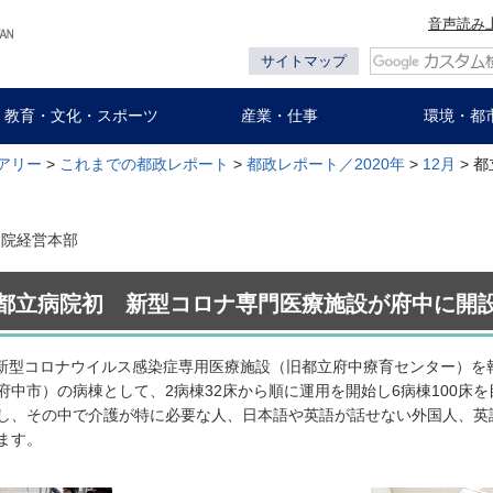
音声読み
サイトマップ
教育・文化・スポーツ
産業・仕事
環境・都
アリー
>
これまでの都政レポート
>
都政レポート／2020年
>
12月
> 
 病院経営本部
都立病院初 新型コロナ専門医療施設が府中に開
定の新型コロナウイルス感染症専用医療施設（旧都立府中療育センター）を
中市）の病棟として、2病棟32床から順に運用を開始し6病棟100床
し、その中で介護が特に必要な人、日本語や英語が話せない外国人、英
ます。