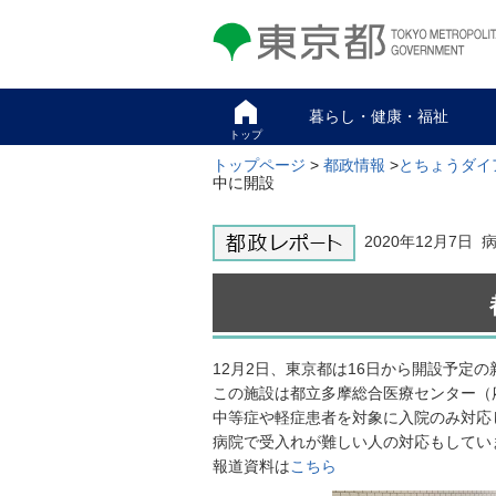
東京都 TOKYO METROPOLITAN
GOVERNMENT
暮らし・健康・福祉
トップ
トップページ
>
都政情報
>
とちょうダイ
中に開設
2020年12月7日
12月2日、東京都は16日から開設予
この施設は都立多摩総合医療センター（府
中等症や軽症患者を対象に入院のみ対応
病院で受入れが難しい人の対応もしてい
報道資料は
こちら