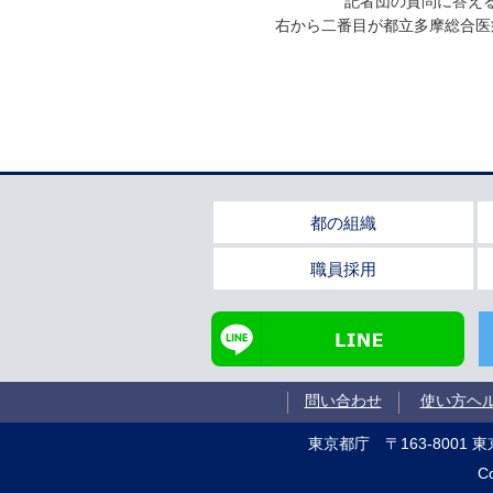
記者団の質問に答え
右から二番目が都立多摩総合医
都の組織
職員採用
LINE
Tw
問い合わせ
使い方ヘ
東京都庁
〒163-8001
Co