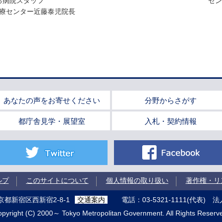
る病院スタッフ
セン
療センター近藤泰児院長
あなたの声をお寄せください
分野からさがす
都庁舎見学・展望室
入札・契約情報
itter
Facebook
ルプ
このサイトについて
個人情報の取り扱い
著作権・リ
 東京都新宿区西新宿2-8-1
交通案内
電話：03-5321-1111(代表)
法人
pyright (C) 2000～ Tokyo Metropolitan Government. All Rights Reserv