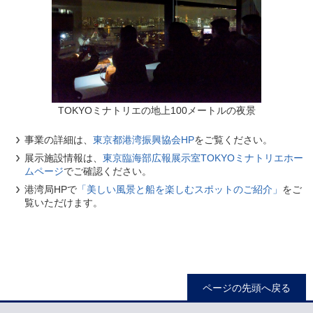
TOKYOミナトリエの地上100メートルの夜景
事業の詳細は、
東京都港湾振興協会HP
をご覧ください。
展示施設情報は、
東京臨海部広報展示室TOKYOミナトリエホー
ムページ
でご確認ください。
港湾局HPで
「美しい風景と船を楽しむスポットのご紹介」
をご
覧いただけます。
ページの先頭へ戻る