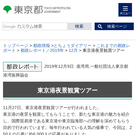
メニュー
東京都 TOKYO METROPOLITAN
GOVERNMENT
検索ページ
トップページ
>
都政情報
>
とちょうダイアリー
>
これまでの都政レ
ポート
>
都政レポート／2019年
>
12月
> 東京港夜景観賞ツアー
2019年12月9日 港湾局,一般社団法人東京都
港湾振興協会
東京港夜景観賞ツアー
11月27日、東京港夜景観賞ツアーが行われました。
東京港の夜景を観賞してもらうことで、新たな東京港の魅力を紹介
し、国際貿易港である東京港や東京臨海部への理解を深めてもらう
目的で行われています。毎年行われている人気の催事で、今回は、2
50人の公募に約6,000人の応募がありました。