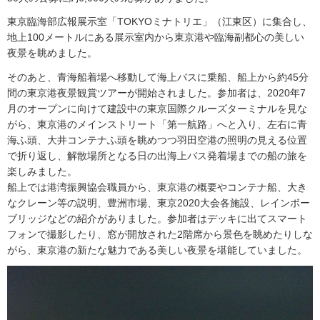
東京臨海部広報展示室「TOKYOミナトリエ」（江東区）に集合し、
地上100メートルにある展示室内から東京港や臨海副都心の美しい
夜景を眺めました。
そのあと、青海船着場へ移動して海上バスに乗船、船上から約45分
間の東京港夜景観賞ツアーが開始されました。参加者は、2020年7
月のオープンに向けて建設中の東京国際クルーズターミナルを見な
がら、東京港のメインストリート「第一航路」へと入り、左右に青
海ふ頭、大井コンテナふ頭を眺めつつ羽田空港の照明の見える位置
で折り返し、解散場所となる日の出海上バス発着場までの船の旅を
楽しみました。
船上では港湾振興協会職員から、東京港の概要やコンテナ船、大き
なクレーン等の説明、豊洲市場、東京2020大会各施設、レインボー
ブリッジなどの紹介がありました。参加者はデッキに出てスマート
フォンで撮影したり、窓が開放された2階席から景色を眺めたりしな
がら、東京港の新たな魅力である美しい夜景を堪能していました。