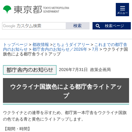
メニュー
東京都 TOKYO METROPOLITAN
GOVERNMENT
検索ページ
トップページ
>
都政情報
>
とちょうダイアリー
>
これまでの都庁舎
内のお知らせ
>
都庁舎内のお知らせ／2026年
>
7月
> ウクライナ国
旗色による都庁舎ライトアップ
2026年7月31日 政策企画局
ウクライナ国旗色による都庁舎ライトアッ
プ
ウクライナとの連帯を示すため、都庁第一本庁舎をウクライナ国旗
の色である青と黄色にライトアップします。
【期間・時間】