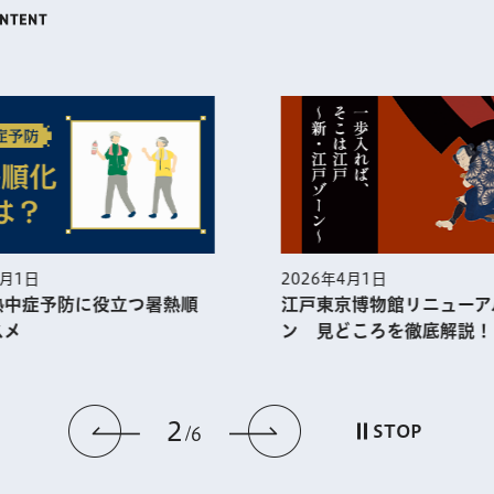
5月1日
2026年4月1日
熱中症予防に役⽴つ暑熱順
江戸東京博物館リニューア
スメ
ン 見どころを徹底解説！
2
前のスライドを表示
次のスライドを
STOP
6