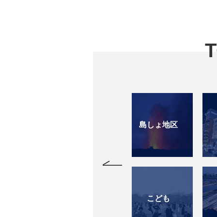
T
島しょ地区
街角
慰霊と戦跡
こども
林業
再開発