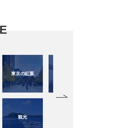
VE
祭り
東京の自然
建築と
1964
ボランティア
オリンピ
パラリン